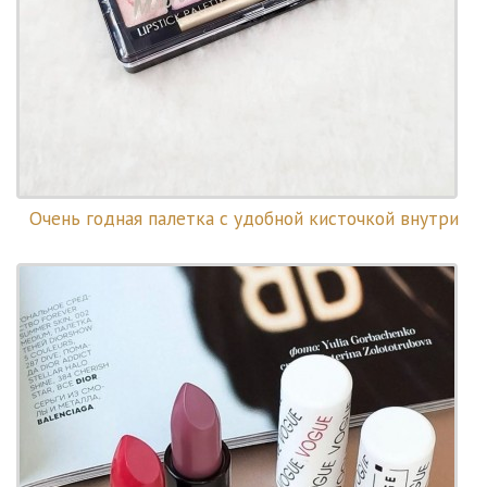
Очень годная палетка с удобной кисточкой внутри