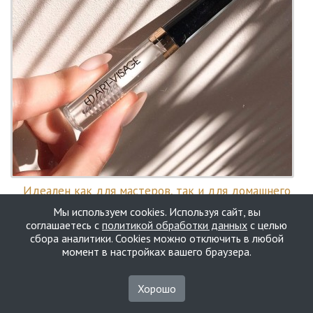
Идеален как для мастеров, так и для домашнего
использования
Мы используем cookies. Используя сайт, вы
соглашаетесь с
политикой обработки данных
с целью
сбора аналитики. Cookies можно отключить в любой
момент в настройках вашего браузера.
Хорошо