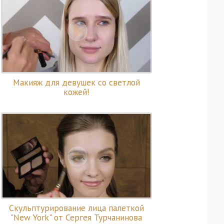
Макияж для девушек со светлой
кожей!
Скульптурирование лица палеткой
"New York" от Сергея Турчанинова