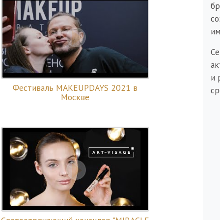
бр
со
им
Се
ак
и 
Фестиваль MAKEUPDAYS 2021 в
ср
Москве