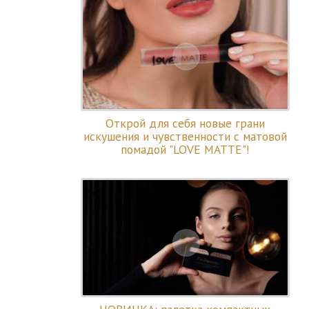
Открой для себя новые грани
искушения и чувственности с матовой
помадой "LOVE MATTE"!