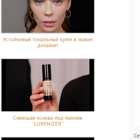
Устойчивый тональный крем в новом
дизайне!
Сияющая основа под макияж
"LUMINIZER"
Се