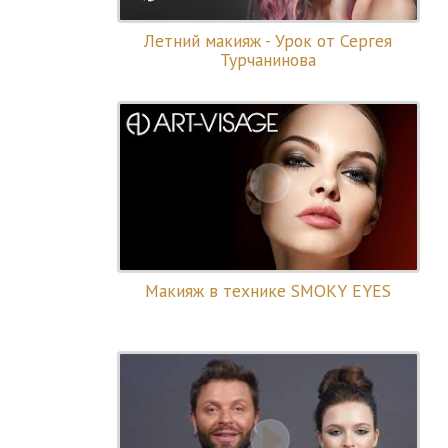
Летний макияж - Урок от Сергея
Турчанинова
Макияж в технике SMOKY EYES