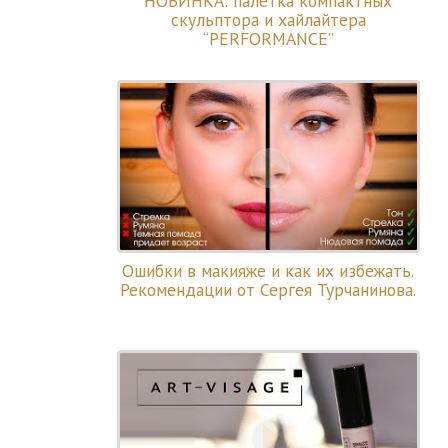
НОВИНКА: палетка компактных
скульптора и хайлайтера
“PERFORMANCE”
Ошибки в макияже и как их избежать.
Рекомендации от Сергея Турчанинова.