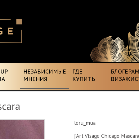
EUP
НЕЗАВИСИМЫЕ
ГДЕ
БЛОГЕРАМ
ЛА
МНЕНИЯ
КУПИТЬ
ВИЗАЖИС
scara
leru_mua
[Art Visage Chicago Mascara